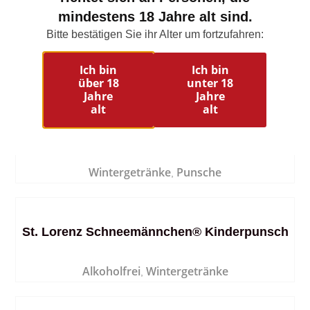
mindestens 18 Jahre alt sind.
St. Lorenz Glühwein
Bitte bestätigen Sie ihr Alter um fortzufahren:
Ich bin
Ich bin
Wintergetränke
Glühwein
,
über 18
unter 18
Jahre
Jahre
alt
alt
St. Lorenz Punsch mit Amarettogeschmack
Wintergetränke
Punsche
,
St. Lorenz Schneemännchen® Kinderpunsch
Alkoholfrei
Wintergetränke
,