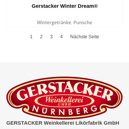
Gerstacker Winter Dream®
Wintergetränke
Punsche
,
1
2
3
4
Nächste Seite
GERSTACKER Weinkellerei Likörfabrik GmbH