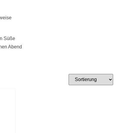
lweise
hen Süße
ichen Abend