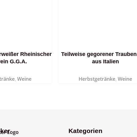
rweißer Rheinischer
Teilweise gegorener Traube
ein G.G.A.
aus Italien
tränke
Weine
Herbstgetränke
Weine
,
,
ker
Kategorien