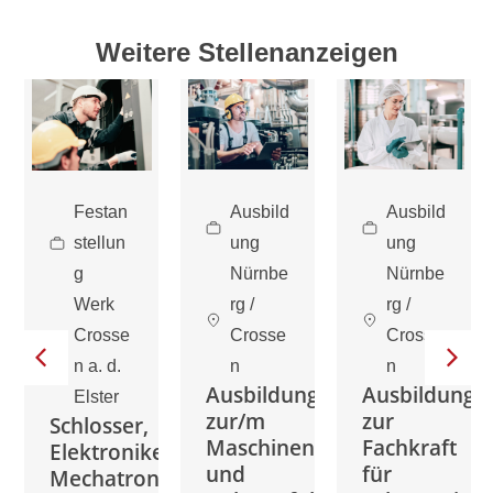
Weitere Stellenanzeigen
Festan
Ausbild
Ausbild
stellun
ung
ung
g
Nürnbe
Nürnbe
Werk
rg /
rg /
Crosse
Crosse
Crosse
n a. d.
n
n
g
Ausbildung
Ausbildung
Elster
zur/m
zur
Schlosser,
EKAUFFRAU/-
Maschinen-
Fachkraft
Elektroniker,
und
für
Mechatroniker