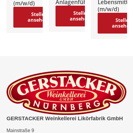
Anlagenführer
Lebensmittel
(m/w/d)
(m/w/d)
le
Stelle
Stelle
hen
ansehen
ansehen
Stelle
ansehen
GERSTACKER Weinkellerei Likörfabrik GmbH
Mainstraße 9