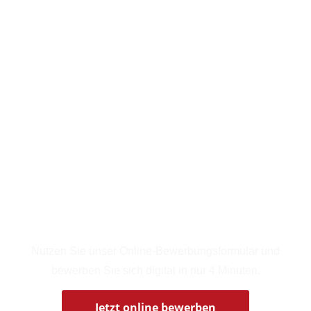
Jetzt bewerben!
Nutzen Sie unser Online-Bewerbungsformular und
bewerben Sie sich digital in nur 4 Minuten.
Jetzt online bewerben